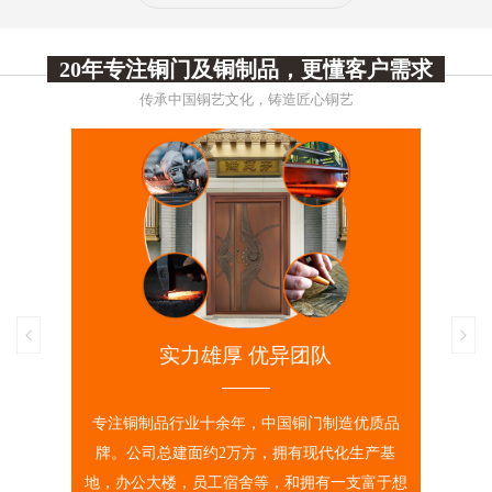
20年专注铜门及铜制品，更懂客户需求
传承中国铜艺文化，铸造匠心铜艺
实力雄厚 优异团队
专注铜制品行业十余年，中国铜门制造优质品
用德国原
牌。公司总建面约2万方，拥有现代化生产基
使其赶
地，办公大楼，员工宿舍等，和拥有一支富于想
普遍出