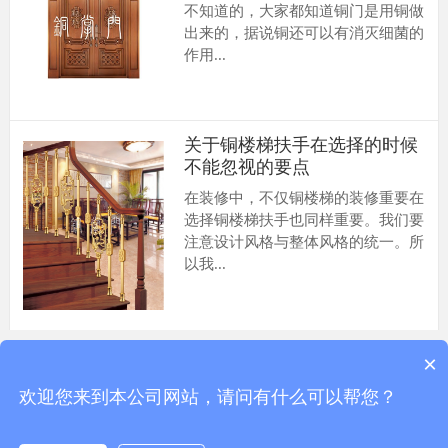
不知道的，大家都知道铜门是用铜做
出来的，据说铜还可以有消灭细菌的
作用...
关于铜楼梯扶手在选择的时候
不能忽视的要点
在装修中，不仅铜楼梯的装修重要在
选择铜楼梯扶手也同样重要。我们要
注意设计风格与整体风格的统一。所
以我...
×
copyright 铜掌门铜门厂 © 2017
铜掌门铜门厂 © 版权所有 技术支持：
鼎业科技
欢迎您来到本公司网站，请问有什么可以帮您？
服务热线：
13926150599